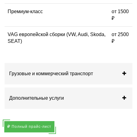
McLaren
Solaris
Mercedes
Sollers
Премиум-класс
от 1500
Mercury
SsangYong
₽
MG
Subaru
Mini
Suzuki
VAG европейской сборки (VW, Audi, Skoda,
от 2500
Mitsubishi
Tank
SEAT)
₽
Nio
Tesla
Nissan
Toyota
Omoda
Volkswagen
Opel
Volvo
Oting
Vortex
Грузовые и коммерческий транспорт
Peugeot
Voyah
PolarStone(Jishi)
Wey
Pontiac
Zeekr
Porsche
Москвич
Дополнительные услуги
УАЗ
Полный прайс-лист