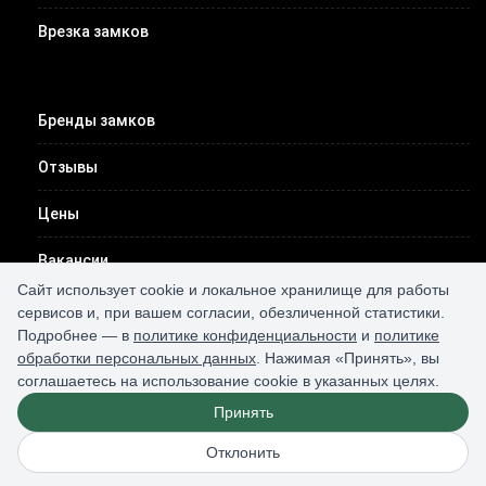
Врезка замков
Бренды замков
Отзывы
Цены
Вакансии
Сайт использует cookie и локальное хранилище для работы
Контакты
сервисов и, при вашем согласии, обезличенной статистики.
Подробнее — в
политике конфиденциальности
и
политике
обработки персональных данных
. Нажимая «Принять», вы
соглашаетесь на использование cookie в указанных целях.
Принять
2026 © Все права защищены /
карта сайта
/
конфиденциальность
/
персональные данные
Отклонить