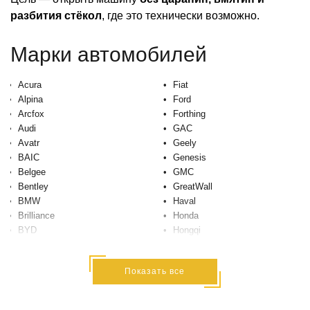
разбития стёкол
, где это технически возможно.
Марки автомобилей
Acura
Fiat
Alpina
Ford
Arcfox
Forthing
Audi
GAC
Avatr
Geely
BAIC
Genesis
Belgee
GMC
Bentley
GreatWall
BMW
Haval
Brilliance
Honda
BYD
Hongqi
Cadillac
Hummer
Changan
Hyundai
Показать все
Chery
Infiniti
Chevrolet
IranKhodro
Chrysler
Isuzu