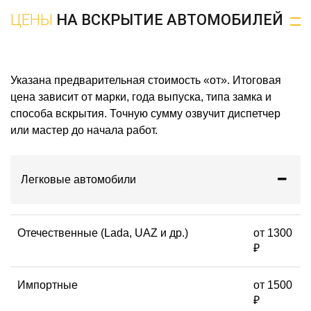
Citroen
JAC
ЦЕНЫ
НА ВСКРЫТИЕ АВТОМОБИЛЕЙ
Daewoo
Jaecoo
Daihatsu
Jaguar
Datsun
Jeep
Dodge
Jetour
Указана предварительная стоимость «от». Итоговая
Dongfeng
Jetta
Evolute
KAIYI
цена зависит от марки, года выпуска, типа замка и
EXEED
Kia
способа вскрытия. Точную сумму озвучит диспетчер
FAW
Lada(ВАЗ)
или мастер до начала работ.
Ferrari
Lamborghini
LandRover
Ram
Lexus
Ravon
Легковые автомобили
Lifan
Renault
Lincoln
RisingAuto
Livan
Rolls
Отечественные (Lada, UAZ и др.)
от 1300
LiXiang
Rover
₽
lotus
Saab
Lynk&Co
SEAT
Maserati
Skoda
Импортные
от 1500
Maybach
Skywell
₽
Mazda
Smart