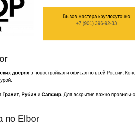
Вызов мастера круглосуточно
+7 (901) 396-92-33
or
ских дверях
в новостройках и офисах по всей России. Кон
урой.
и
Гранит
,
Рубин
и
Сапфир
. Для вскрытия важно правильно
 по Elbor