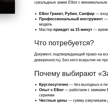
сувальдные замки Elbor с минимальным 
Elbor Гранит, Рубин, Сапфир
— вход
Профессиональный инструмент
— 
модель
Мастер
приедет за 15 минут
— время
Что потребуется?
Документ, подтверждающий право на вск
доверенность). Без него вскрытие не пр
Почему выбирают «З
Круглосуточно
— без выходных и п
Опыт с Elbor
— работаем с замками E
сериями
Честные цены
— сумму озвучиваем д